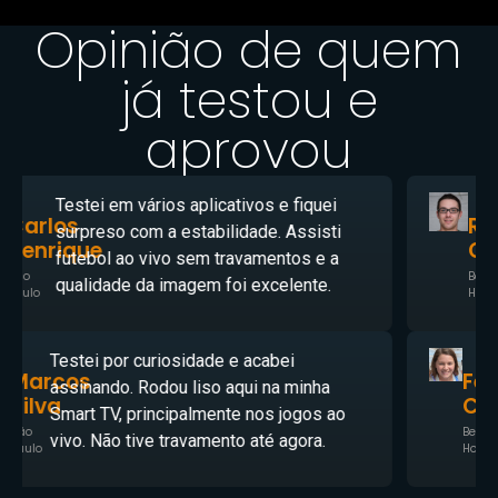
Opinião de quem
já testou e
aprovou
Eu estava procurando um IPTV
Rafael
atualizado e fácil de configurar. O teste
Gomes
funcionou muito bem e o suporte
Belo
ajudou em tudo.
Horizonte
Gostei muito da variedade de filmes e
Fernanda
séries. Foi bem fácil de configurar e em
Costa
poucos minutos já estava assistindo.
Belo
Valeu muito a pena o teste.
Horizonte